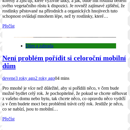
kořeny a zjišťují, které výživné látky, a jak, bude mít rostlina během
svého vegetačního růstu k dispozici. Je rovněž zajímavé zjištění, že
rostlinky pěstované na přírodních a organických hnojivech tuto
schopnost ovládají mnohem lépe, než ty rostlinky, které…
Přečíst
Dům a zahrada
Není problém pořídit si celoroční mobilní
dům
devene
3 roky ago
2 roky ago
0
4 mins
Pro mnohé je více než důležité, aby si pořídili něco, v čem bude
možné bydlet celý rok. Je pochopitelné, že pokud se chcete stěhovat
z vašeho domu nebo bytu, tak chcete něco, co opravdu něco vydrží
a v čem budete moct bez problémů trávit celý rok. Jestliže je něco,
co se nabízí, jsou to mobilní…
Přečíst