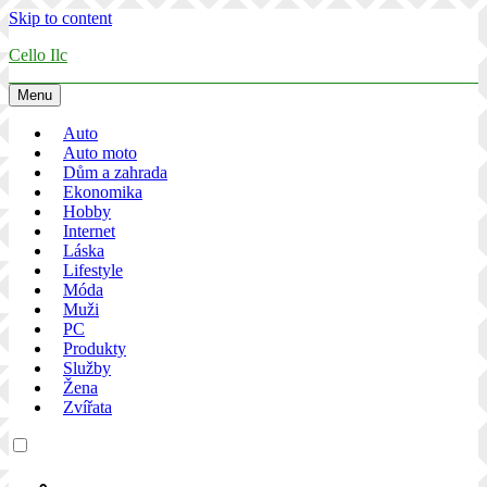
Skip to content
Cello Ilc
Menu
Auto
Auto moto
Dům a zahrada
Ekonomika
Hobby
Internet
Láska
Lifestyle
Móda
Muži
PC
Produkty
Služby
Žena
Zvířata