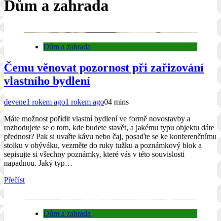
Dům a zahrada
Dům a zahrada
Čemu věnovat pozornost při zařizování
vlastního bydlení
devene
1 rokem ago
1 rokem ago
0
4 mins
Máte možnost pořídit vlastní bydlení ve formě novostavby a
rozhodujete se o tom, kde budete stavět, a jakému typu objektu dáte
přednost? Pak si uvařte kávu nebo čaj, posaďte se ke konferenčnímu
stolku v obýváku, vezměte do ruky tužku a poznámkový blok a
sepisujte si všechny poznámky, které vás v této souvislosti
napadnou. Jaký typ…
Přečíst
Dům a zahrada