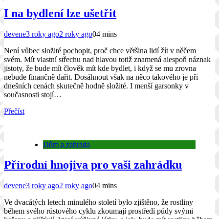
I na bydlení lze ušetřit
devene
3 roky ago
2 roky ago
0
4 mins
Není vůbec složité pochopit, proč chce většina lidí žít v něčem
svém. Mít vlastní střechu nad hlavou totiž znamená alespoň náznak
jistoty, že bude mít člověk mít kde bydlet, i když se mu zrovna
nebude finančně dařit. Dosáhnout však na něco takového je při
dnešních cenách skutečně hodně složité. I menší garsonky v
současnosti stojí…
Přečíst
Dům a zahrada
Přírodní hnojiva pro vaši zahrádku
devene
3 roky ago
2 roky ago
0
4 mins
Ve dvacátých letech minulého století bylo zjištěno, že rostliny
během svého růstového cyklu zkoumají prostředí půdy svými