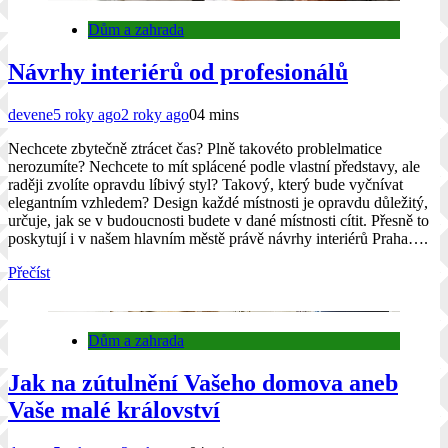
Dům a zahrada
Návrhy interiérů od profesionálů
devene
5 roky ago
2 roky ago
0
4 mins
Nechcete zbytečně ztrácet čas? Plně takovéto problelmatice
nerozumíte? Nechcete to mít splácené podle vlastní představy, ale
raději zvolíte opravdu líbivý styl? Takový, který bude vyčnívat
elegantním vzhledem? Design každé místnosti je opravdu důležitý,
určuje, jak se v budoucnosti budete v dané místnosti cítit. Přesně to
poskytují i v našem hlavním městě právě návrhy interiérů Praha….
Přečíst
Dům a zahrada
Jak na zútulnění Vašeho domova aneb
Vaše malé království