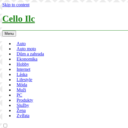
Skip to content
Cello Ilc
Menu
Auto
Auto moto
Dům a zahrada
Ekonomika
Hobby
Internet
Láska
Lifestyle
Móda
Muži
PC
Produkty
Služby
Žena
Zvířata