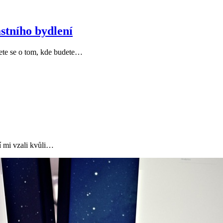
stního bydlení
jete se o tom, kde budete…
í mi vzali kvůli…